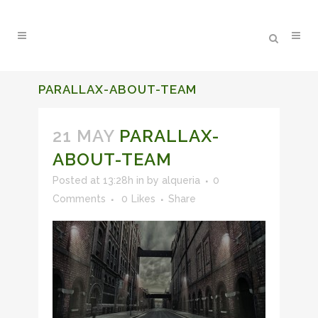
PARALLAX-ABOUT-TEAM
21 MAY
PARALLAX-
ABOUT-TEAM
Posted at 13:28h
in
by
alqueria
0
Comments
0
Likes
Share