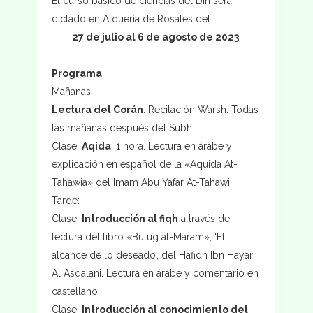
El curso básico de ciencias del Din será
dictado en Alquería de Rosales del
27 de julio al 6 de agosto de 2023
.
Programa
:
Mañanas:
Lectura del Corán
. Recitación Warsh. Todas
las mañanas después del Subh.
Clase:
Aqida
. 1 hora. Lectura en árabe y
explicación en español de la «Aquida At-
Tahawia» del Imam Abu Yafar At-Tahawi.
Tarde:
Clase:
Introducción al fiqh
a través de
lectura del libro «Bulug al-Maram», ‘El
alcance de lo deseado’, del Hafidh Ibn Hayar
Al Asqalani. Lectura en árabe y comentario en
castellano.
Clase:
Introducción al conocimiento del