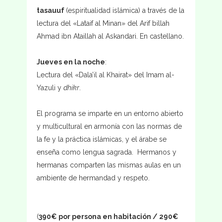
tasauuf
(espiritualidad islámica) a través de la
lectura del «Lataif al Minan» del Arif billah
Ahmad ibn Ataillah al Askandari. En castellano.
Jueves en la noche
:
Lectura del «Dala’il al Khairat» del Imam al-
Yazuli y
dhikr
.
El programa se imparte en un entorno abierto
y multicultural en armonía con las normas de
la fe y la práctica islámicas, y el árabe se
enseña como lengua sagrada. Hermanos y
hermanas comparten las mismas aulas en un
ambiente de hermandad y respeto.
(
390€ por persona en habitación / 290€