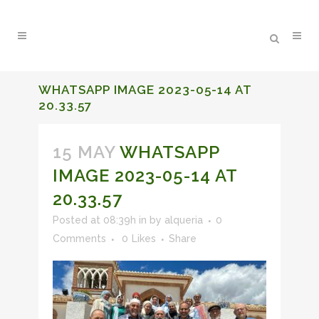
WHATSAPP IMAGE 2023-05-14 AT
20.33.57
15 MAY
WHATSAPP
IMAGE 2023-05-14 AT
20.33.57
Posted at 08:39h
in
by
alqueria
0
Comments
0
Likes
Share