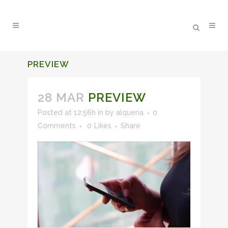
PREVIEW
28 MAR
PREVIEW
Posted at 12:56h
in
by
alqueria
0
Comments
0
Likes
Share