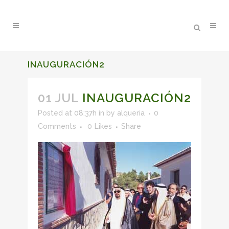
INAUGURACIÓN2
01 JUL
INAUGURACIÓN2
Posted at 08:37h
in
by
alqueria
0
Comments
0
Likes
Share