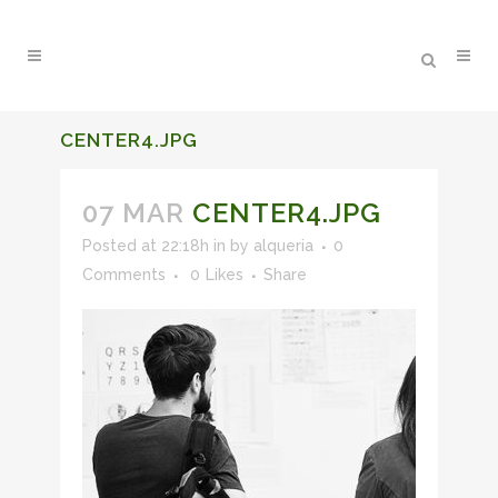
CENTER4.JPG
07 MAR
CENTER4.JPG
Posted at 22:18h
in
by
alqueria
0
Comments
0
Likes
Share