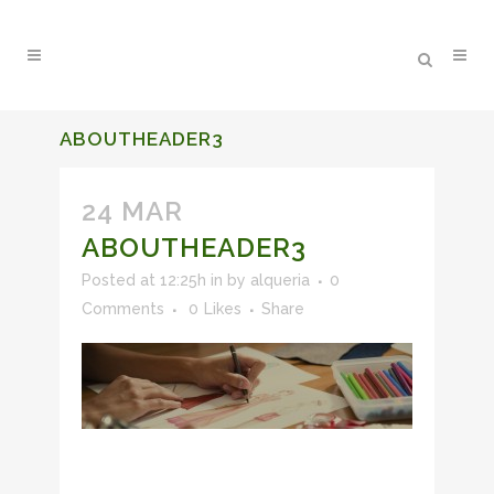
ABOUTHEADER3
24 MAR
ABOUTHEADER3
Posted at 12:25h
in
by
alqueria
0
Comments
0
Likes
Share