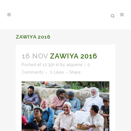
ZAWIYA 2016
16 NOV
ZAWIYA 2016
Posted at 12:35h
in
by
alqueria
0
Comments
0
Likes
Share