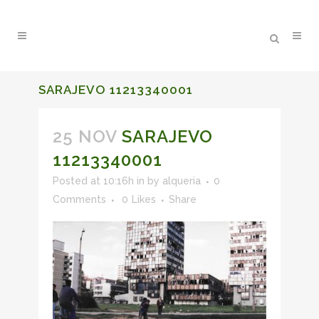
SARAJEVO 11213340001
25 NOV
SARAJEVO
11213340001
Posted at 10:16h
in
by
alqueria
0
Comments
0
Likes
Share