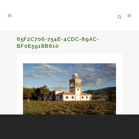
65F2C706-754E-4CDC-89AC-
BF0E5918B610