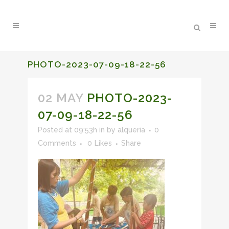
PHOTO-2023-07-09-18-22-56
02 MAY
PHOTO-2023-
07-09-18-22-56
Posted at 09:53h
in
by
alqueria
0
Comments
0
Likes
Share