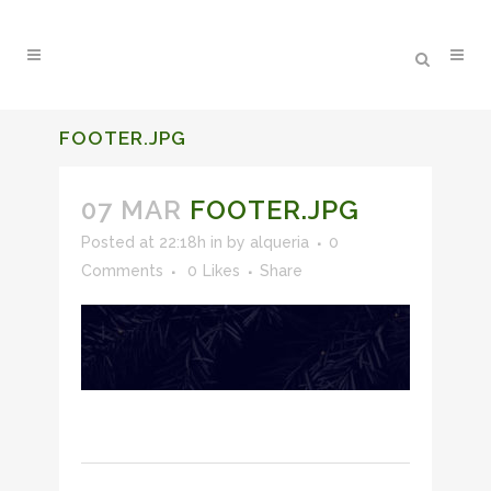
FOOTER.JPG
07 MAR
FOOTER.JPG
Posted at 22:18h
in
by
alqueria
0
Comments
0
Likes
Share