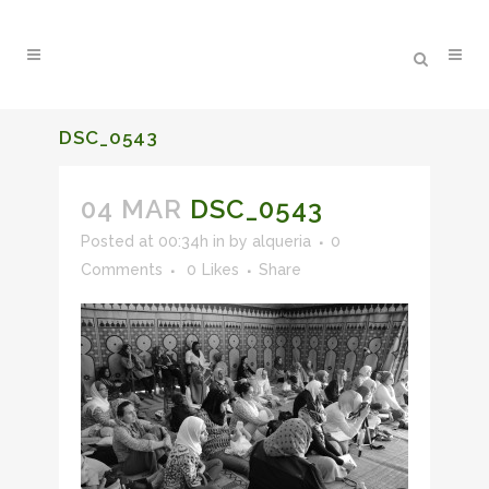
DSC_0543
04 MAR
DSC_0543
Posted at 00:34h
in
by
alqueria
0
Comments
0
Likes
Share