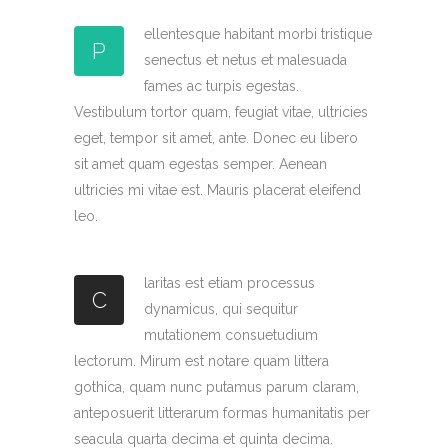
ellentesque habitant morbi tristique
P
senectus et netus et malesuada
fames ac turpis egestas.
Vestibulum tortor quam, feugiat vitae, ultricies
eget, tempor sit amet, ante. Donec eu libero
sit amet quam egestas semper. Aenean
ultricies mi vitae est. Mauris placerat eleifend
leo.
laritas est etiam processus
C
dynamicus, qui sequitur
mutationem consuetudium
lectorum. Mirum est notare quam littera
gothica, quam nunc putamus parum claram,
anteposuerit litterarum formas humanitatis per
seacula quarta decima et quinta decima.