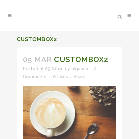
CUSTOMBOX2
05 MAR
CUSTOMBOX2
Posted at 09:01h
in
by
alqueria
0
Comments
0
Likes
Share