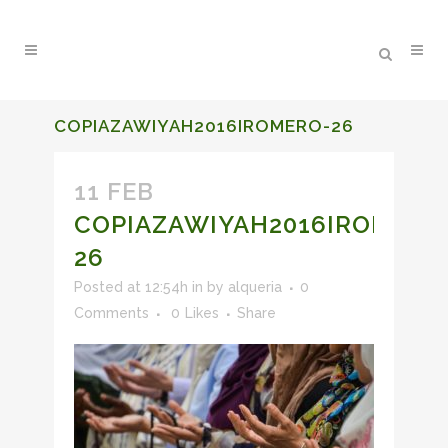
COPIAZAWIYAH2016IROMERO-26
11 FEB
COPIAZAWIYAH2016IROMERO
26
Posted at 12:54h
in
by
alqueria
0
Comments
0
Likes
Share