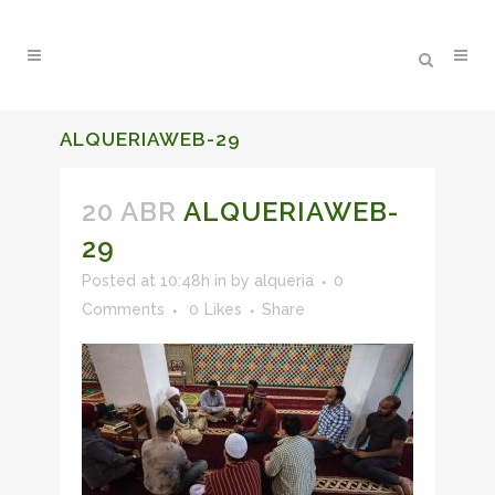
ALQUERIAWEB-29
20 ABR
ALQUERIAWEB-
29
Posted at 10:48h
in
by
alqueria
0
Comments
0
Likes
Share