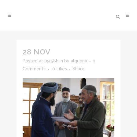
28 NOV
Posted at 09:58h
in
by
alqueria
0
Comments
0
Likes
Share