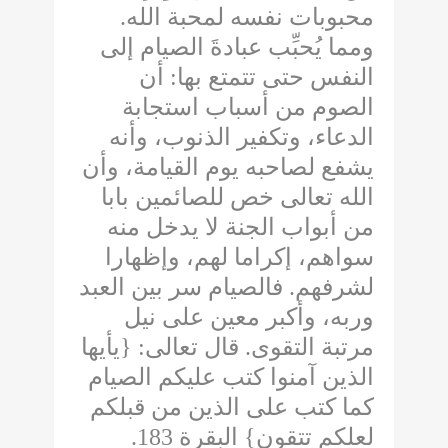
.
محبوبات نفسه لمحبة الله
ومما يُحبِّب عبادةَ الصيام إلى
أن
:
النفس حتى تتمتع بها
الصوم من أسباب استجابة
الدعاء، وتكفير الذنوب، وأنه
يشفع لصاحبه يوم القيامة، وأن
الله تعالى خص للصائمين بابا
من أبواب الجنة لا يدخل منه
سواهم، إكراما لهم، وإظهارا
فالصيام سر بين العبد
.
لشرفهم
وربه، وأكبر معين على نيل
يأيها
: {
قال تعالى
.
مرتبة التقوى
الذين آمنوا كتب عليكم الصيام
كما كتب على الذين من قبلكم
183.
البقرة
}
لعلكم تتقون