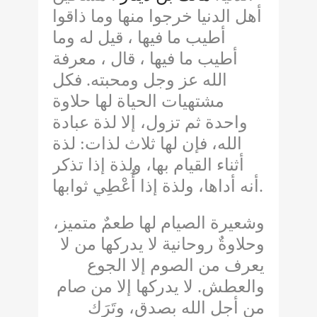
أهل الدنيا خرجوا منها وما ذاقوا
أطيب ما فيها ، قيل له وما
أطيب ما فيها ، قال ، معرفة
فكل
.
الله عز وجل ومحبته
مشتهيات الحياة لها حلاوة
واحدة ثم تزول، إلا لذة عبادة
لذة
:
الله، فإن لها ثلاث لذات
أثناء القيام بها، ولذة إذا تذكر
أنه أداها، ولذة إذا أُعْطِي ثوابها
.
وشعيرة الصيام لها طعمٌ متميز،
وحلاوةٌ روحانية لا يدركها من لا
يعرف من الصوم إلا الجوع
لا يدركها إلا من صام
.
والعطش
من أجل الله بصدق، وتَرَك