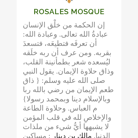
ROSALES MOSQUE
إن الحكمة من خلْق الإنسان
:
وعبادة الله
.
عبادةُ الله تعالى
أن تعرفَه فتطيعَه، فتسعدَ
ومن عرف أن ربه خلَقه
.
بقربه
ليُسعده شعر بطمأنينة القلب،
يقول النبي
.
وذاق حلاوة الإيمان
ذاق
: {
صلى الله عليه وسلم
طعم الإيمان من رضي بالله ربا
}
وبالإسلام دينا وبمحمد رسولا
وحلاوة الطاعة
.
م العباس
والإخلاصِ لله في قلب المؤمن
لا يشبهها أيُّ شيء من ملذات
مساكين
:
مالك بن دينار
.
الدنيا