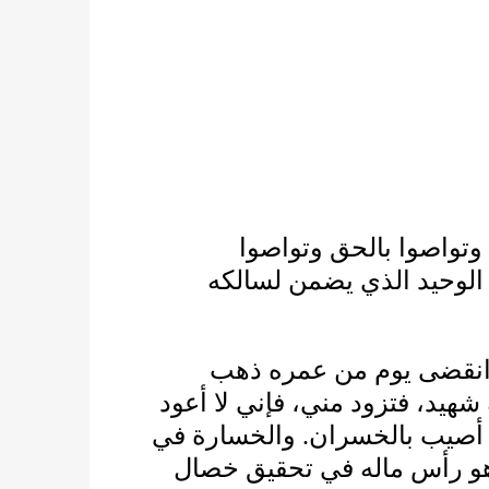
وتواصوا بالحق وتواصوا
الوحيد الذي يضمن لسالكه
ا انقضى يوم من عمره ذهب
هيد، فتزود مني، فإني لا أعود
والخسارة في
.
د أصيب بالخسران
هو رأس ماله في تحقيق خصال