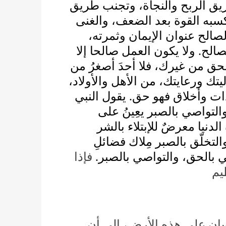
ريق الربح والنجاة، وتجنب طريق
كسبه القوة بعد الضعف، والغنى
لصالح عنوان اﻹيمان وثمرته
وﻻ يكون العمل صالحا إلا
.
صالح
لحق من غيرك، فلا أحدَ أصغرُ من
ليتك ورعايتك، من اﻷهل واﻷوﻻد
يقول النبي
.
دات وأخلاق فهو حق
التواصي بالصبر يعِينُ على
دنيا معرضٌ للإبتلاء بالشر
التخلّق بالصبر مِلاك فضائلِ
فإذا
.
صي بالحق، والتواصي بالصبر
يم
نسان على هذه اﻷرض، إلى أن