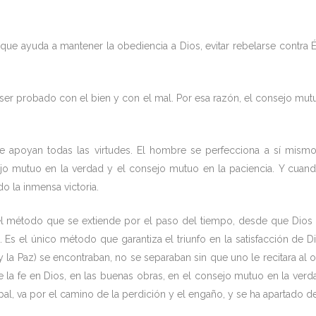
ue ayuda a mantener la obediencia a Dios, evitar rebelarse contra É
er probado con el bien y con el mal. Por esa razón, el consejo mutu
 se apoyan todas las virtudes. El hombre se perfecciona a sí mis
o mutuo en la verdad y el consejo mutuo en la paciencia. Y cuand
o la inmensa victoria.
 del método que se extiende por el paso del tiempo, desde que Dios h
e. Es el único método que garantiza el triunfo en la satisfacción d
 la Paz) se encontraban, no se separaban sin que uno le recitara al o
e la fe en Dios, en las buenas obras, en el consejo mutuo en la ver
l, va por el camino de la perdición y el engaño, y se ha apartado de l