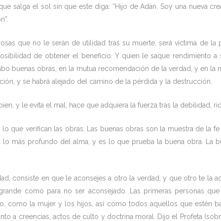
ue salga el sol sin que este diga: “Hijo de Adán. Soy una nueva crea
n”.
osas que no le serán de utilidad tras su muerte, será víctima de la
posibilidad de obtener el beneficio. Y quien le saque rendimiento a
a cabo buenas obras, en la mutua recomendación de la verdad, y en l
ción, y se habrá alejado del camino de la pérdida y la destrucción.
ien, y le evita el mal, hace que adquiera la fuerza tras la debilidad, ri
 lo que verifican las obras. Las buenas obras son la muestra de la f
tra lo más profundo del alma, y es lo que prueba la buena obra. La 
d, consiste en que le aconsejes a otro la verdad, y que otro te la 
grande como para no ser aconsejado. Las primeras personas que 
do, como la mujer y los hijos, así como todos aquellos que estén ba
nto a creencias, actos de culto y doctrina moral. Dijo el Profeta (sobr