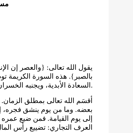
مسج
والعصر إن اﻹنس
: {
يقول الله تعالى
هذه السورة الكريمة تو
}.
بالصبر
السعادة اﻷبدية، ويجنبه الخسران
.
.
أقسَم الله تعالى بمطلق الزمان
وما من يوم ينشق فجره، إلا
.
بعضه
فمن ضيع عمره ال
.
إلى يوم القيامة
تضييع رأس المال
:
العرف التجاري