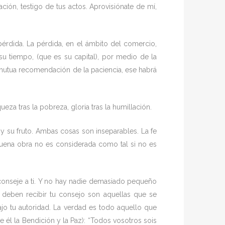
ción, testigo de tus actos. Aprovisiónate de mí,
 pérdida. La pérdida, en el ámbito del comercio,
 su tiempo, (que es su capital), por medio de la
a mutua recomendación de la paciencia, ese habrá
queza tras la pobreza, gloria tras la humillación.
e y su fruto. Ambas cosas son inseparables. La fe
buena obra no es considerada como tal si no es
aconseje a ti. Y no hay nadie demasiado pequeño
deben recibir tu consejo son aquellas que se
jo tu autoridad. La verdad es todo aquello que
e él la Bendición y la Paz): “Todos vosotros sois