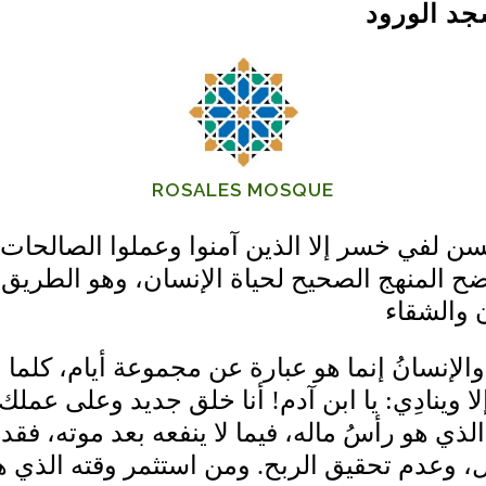
د الورود
ROSALES MOSQUE
ن لفي خسر إلا الذين آمنوا وعملوا الصالحات 
ضح المنهج الصحيح لحياة اﻹنسان، وهو الطريق 
 والشقاء
واﻹنسانُ إنما هو عبارة عن مجموعة أيام، كلم
أنا خلق جديد وعلى عملك ش
!
يا ابن آدم
:
 وينادِي
ذي هو رأسُ ماله، فيما ﻻ ينفعه بعد موته، فق
ومن استثمر وقته الذي 
.
، وعدم تحقيق الربح