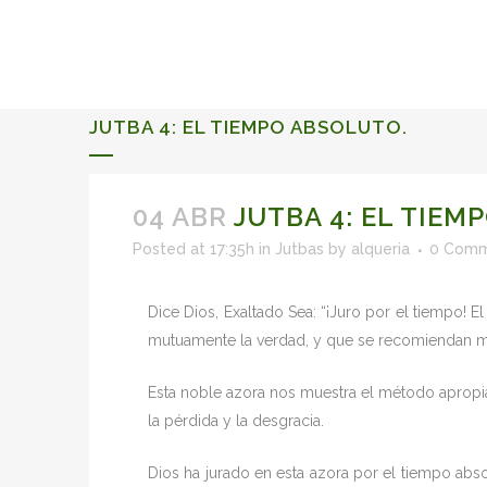
ALQUERIA DE ROSALES
EVENTS 2026
JUTBA 4: EL TIEMPO ABSOLUTO.
04 ABR
JUTBA 4: EL TIEM
Posted at 17:35h
in
Jutbas
by
alqueria
0 Comm
Dice Dios, Exaltado Sea: “¡Juro por el tiempo!
mutuamente la verdad, y que se recomiendan mu
Esta noble azora nos muestra el método apropiad
la pérdida y la desgracia.
Dios ha jurado en esta azora por el tiempo abso