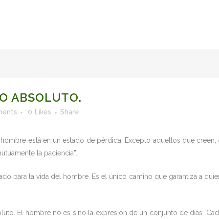
FACULTY OF STUDIES OF AL-ANDALUS
25TH ANNIVERSA
PO ABSOLUTO.
ents
0
Likes
Share
 El hombre está en un estado de pérdida. Excepto aquellos que creen
tuamente la paciencia”.
o para la vida del hombre. Es el único camino que garantiza a quien c
luto. El hombre no es sino la expresión de un conjunto de días. Cad