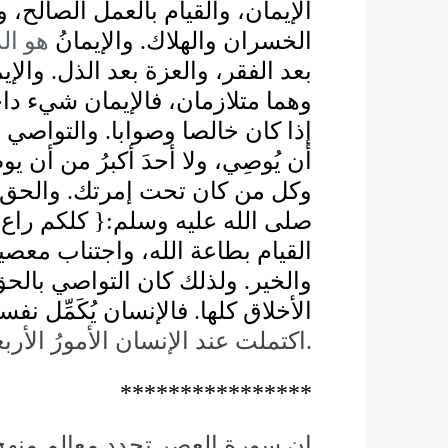
اﻹيمان، والقيام بالعمل الصالح،
هو الذ
الإيمانُ
و
.
الخسران والهلاك
واﻹي
.
بعد الفقر، والعزة بعد الذل
وهما متلازمان، فاﻹيمان شيء دا
والتواصي 
.
إذا كان خالصا وصوابا
أن يُوصِي، ولا أحدَ أكبرُ من أن يو
والحق 
.
وكل من كان تحت إمرتك
كلكم راع
:{
صلى الله عليه وسلم
القيام بطاعة الله، واجتناب معصي
ولذلك كان التواصي بالحق 
.
والخير
فاﻹنسان يُكَمِّل نف
.
الأخلاق كلها
اكتملت عند اﻹنسان الأمورُ الأر
.
****************
إن سورة العصر تحدد معالم منهج