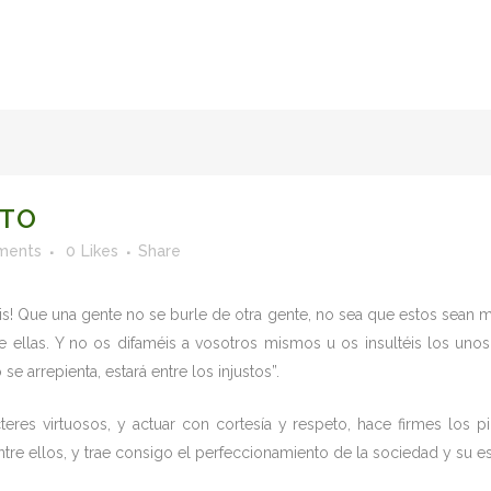
FACULTY OF STUDIES OF AL-ANDALUS
25TH ANNIVERSA
ETO
ments
0
Likes
Share
éis! Que una gente no se burle de otra gente, no sea que estos sean 
 ellas. Y no os difaméis a vosotros mismos u os insultéis los uno
e arrepienta, estará entre los injustos”.
teres virtuosos, y actuar con cortesía y respeto, hace firmes los p
tre ellos, y trae consigo el perfeccionamiento de la sociedad y su es