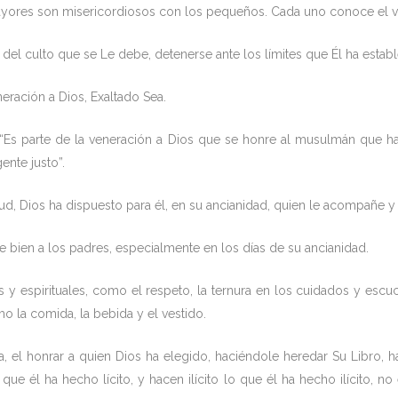
yores son misericordiosos con los pequeños. Cada uno conoce el va
n del culto que se Le debe, detenerse ante los límites que Él ha estab
neración a Dios, Exaltado Sea.
z): “Es parte de la veneración a Dios que se honre al musulmán que
ente justo”.
ud, Dios ha dispuesto para él, en su ancianidad, quien le acompañe y l
e bien a los padres, especialmente en los días de su ancianidad.
 y espirituales, como el respeto, la ternura en los cuidados y escu
 la comida, la bebida y el vestido.
ea, el honrar a quien Dios ha elegido, haciéndole heredar Su Libro, 
que él ha hecho lícito, y hacen ilícito lo que él ha hecho ilícito, 