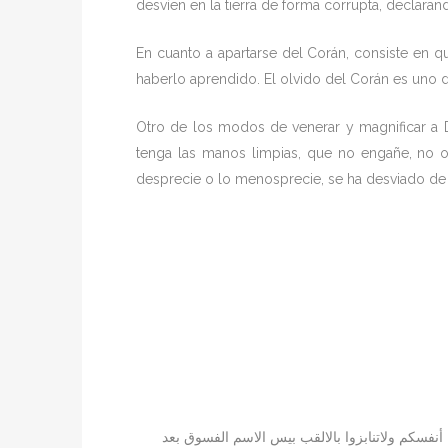
desvíen en la tierra de forma corrupta, declar
En cuanto a apartarse del Corán, consiste en
haberlo aprendido. El olvido del Corán es uno
Otro de los modos de venerar y magnificar a Di
tenga las manos limpias, que no engañe, no 
desprecie o lo menosprecie, se ha desviado de 
وا أنفسكم ولاتنابزوا بالالقب بيس الاسم الفسوق بعد