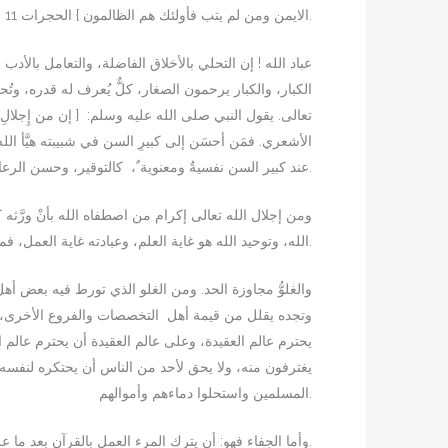
الايمن ومن لم يتب فأولئك هم الظالمون } الحجرات 11.
عباد الله ! إن التحلي بالأخلاق الفاضلة، والتعامل بالأد
الكبار، والكبار يرحمون الصغار، كلٌّ يُعرف له قدره، وت
تعالى. يقول النبي صلى الله عليه وسلم: { إن من إِجلالِ الل
الأشعري. فمَن أحسَن إلى كبيرِ السن في شبيبته هيَّأ الله
عند كبير السن نفسيةٌ ومعنوية ٌ، كالتوقير، وحسن الرعاية، والإحترام، وسماع الكلمة الطيبة. ومثل هذا عنده أهم من الحاجات المادية: كالأكل والشرب واللباس.
ومن إجلال الله تعالى إكرام من اصطفاه الله بأنْ ورَّثه
الله، وتوحيد الله هو غاية العلم، وعبادته غاية العمل، فمن استقام على توحيد الله وعبادته فهو في قمَّة المجتمع، فينبغي أن يُكَرَّم ويحترم.
والغلوُّ مجاوزة الحد. ومن الغلو الذي تورط فيه بعض أه،
وتجده يقلل من قيمة أهل التخصصات والفروع الأخرى، و
يحترم عالم العقيدة، وعلى عالم العقيدة أن يحترم عالم ا
يغترفون منه، ولا يحق لأحد من الناس أن يحتكره لنفسه أ
المسلمين واستحلوا دماءهم وأموالهم.
وأما الجفاء فهو: أن يترك المرء العمل بالقرآن بعد ما علمه، وينساه بعد ما حفظه، ونسيان القرآن من الكبائر.