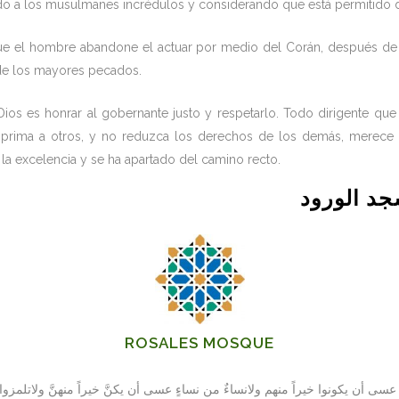
ando a los musulmanes incrédulos y considerando que está permitido 
 que el hombre abandone el actuar por medio del Corán, después de
 de los mayores pecados.
os es honrar al gobernante justo y respetarlo. Todo dirigente que 
oprima a otros, y no reduzca los derechos de los demás, merece n
la excelencia y se ha apartado del camino recto.
د الورود
ROSALES MOSQUE
 عسى أن يكونوا خيراً منهم ولانساءٌ من نساءٍ عسى أن يكنَّ خيراً منهنَّ ولاتلمز