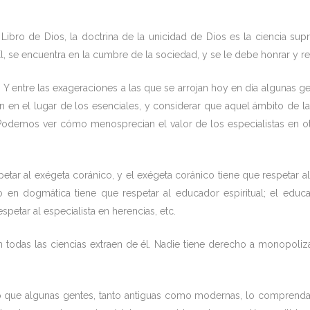
 Libro de Dios, la doctrina de la unicidad de Dios es la ciencia sup
Él, se encuentra en la cumbre de la sociedad, y se le debe honrar y re
. Y entre las exageraciones a las que se arrojan hoy en día algunas g
ón en el lugar de los esenciales, y considerar que aquel ámbito de l
. Podemos ver cómo menosprecian el valor de los especialistas en ot
petar al exégeta coránico, y el exégeta coránico tiene que respetar a
o en dogmática tiene que respetar al educador espiritual; el educad
espetar al especialista en herencias, etc.
en todas las ciencias extraen de él. Nadie tiene derecho a monopoliza
o que algunas gentes, tanto antiguas como modernas, lo comprenda