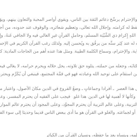
ب والإحترام يرسِّخ دعائم الثقة بين الناس، ويقوي أواصر المحبة والتعاون بينهم، 
ُحفظ له كرامته. وإجلال الله تعالى، وتعظيم شعائره، والوقوف عند حدوده، من أجل
هِ إِكرامَ ذي الشَّيْبَة المسلم، وحاملِ القرآنِ غيرِ الغالي فيه ولا الجافي عَنهُ،
 له عند كِبَر سنِّه من يرفُق به ويُحسن إليه. ولذلك رغب القرآن الكريم في الإحس
 كتابَه، وجعله من حملته، يتلوه حق تلاوته، يحل حلاله ويحرم حرامه، لا يغالي ف
ل هذا العصر ـ أفرادا وجماعاتٍ ـ وضعُ الفروع في الدين مكانَ الأصول، واعتبار م
كأنها لا أهمية لها في الدين. هذا غلو. فيجب على الفقيه أن يحترم المفسر، 
لتربية، وعلى عالم التربية أن يحترم المجوِّد، وعلى المجود أن يحترم عالم المو
و لجماعته. والغلو في القرآن هو ما أدى ببعض الناس قديما وحديثا إلى سوء الف