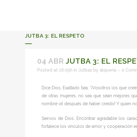
ALQUERIA DE ROSALES
EVENTS 2026
JUTBA 3: EL RESPETO
04 ABR
JUTBA 3: EL RESP
Posted at 16:05h
in
Jutbas
by
alqueria
0 Com
Dice Dios, Exaltado Sea: “¡Vosotros los que cre
de otras mujeres, no sea que sean mejores que
nombre vil después de haber creído! Y quien no s
Siervos de Dios: Encontrar agradable los carac
fortalece los vínculos de amor y cooperación en