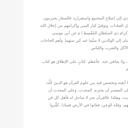
ويؤدي إلى إصلاح المجتمع واستقراره. فالصغار يحترمون
 العبادات. وتوقيرُ كبار السن وإكرامهم من إجلال الله
 وإِكرامَ ذي السلطانِ المُقْسِط } م عن أبي موسى
ان إلى الوالدين لا سيَّما عند كبر سنهما. وأهم الحاجات
يه، ولا يجافي عنه. فأعظم كتابٍ على الإطلاق هو كتاب
ا أتقنه وتخصص فيه من علوم القرآن هو الدينَ كلَّه
وعلى المفسر أن يحترم المحدث، وعلى المحدث أن
اريث، وهكذا. فالقرآن بحر لا ساحل له فأهل كل فن
هم، وقلة الوعي، فعاثوا في اﻷرض فسادا، كفَّروا