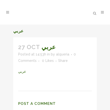
عربي
27 OCT
عربي
Posted at 14:53h
in
by
alqueria
0
Comments
0
Likes
Share
عربي
POST A COMMENT